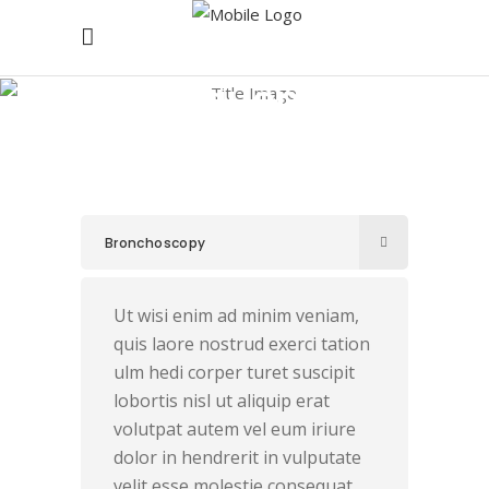
Frequently
Asked Questions
Home
/
Frequently Asked Questions
Bronchoscopy
Ut wisi enim ad minim veniam,
quis laore nostrud exerci tation
ulm hedi corper turet suscipit
lobortis nisl ut aliquip erat
volutpat autem vel eum iriure
dolor in hendrerit in vulputate
velit esse molestie consequat,